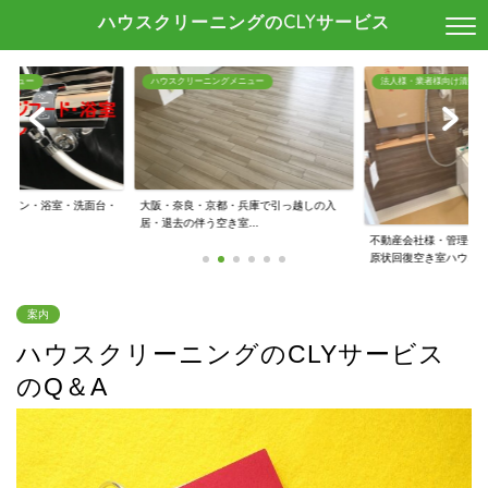
ハウスクリーニングのCLYサービス
メニュー
ハウスクリーニングメニュー
法人様・業者様向け清掃
キッチン・浴室・洗面台・
大阪・奈良・京都・兵庫で引っ越しの入
.
居・退去の伴う空き室...
不動産会社様・管理会
原状回復空き室ハウ...
案内
ハウスクリーニングのCLYサービス
のQ＆A