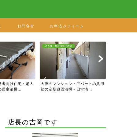
ミ
お問合せ
お申込みフォーム
法人様・業者様向け清掃
ハウスクリーニングメニュー
・老人
大阪のマンション・アパートの共用
水廻りパックB キッチン・
部の定期巡回清掃・日常清...
面台・トイレのフルセッ...
店長の吉岡です