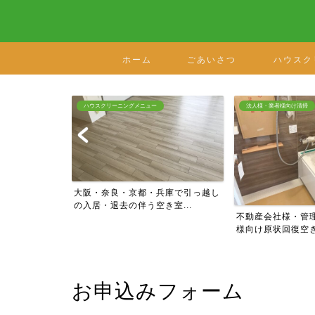
ホーム
ごあいさつ
ハウスク
ハウスクリーニングメニュー
法人様・業者様向け清掃
洗
大阪・奈良・京都・兵庫で引っ越し
の入居・退去の伴う空き室...
不動産会社様・管理会社様・工
様向け原状回復空き室ハウ...
お申込みフォーム