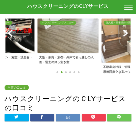
ハウスクリーニングのCLYサービス
メニュー
ハウスクリーニングメニュー
法人様・業者様向け清掃
キッチン・浴室・洗面台・
大阪・奈良・京都・兵庫で引っ越しの入
.
居・退去の伴う空き室...
不動産会社様・管理会
原状回復空き室ハウ...
当店の口コミ
ハウスクリーニングのＣLYサービス
の口コミ