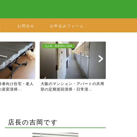
ミ
お問合せ
お申込みフォーム
掃
ハウスクリーニングメニュー
ハウスクリーニン
ン・アパートの共用
水廻りパックB キッチン・浴室・洗
大阪・奈良・
・日常清...
面台・トイレのフルセッ...
の入居・退去の
店長の吉岡です