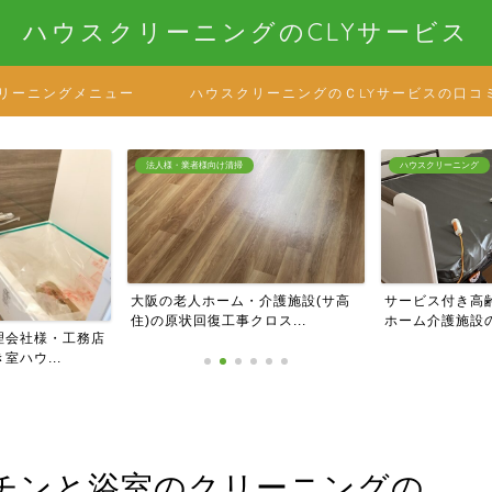
ハウスクリーニングのCLYサービス
リーニングメニュー
ハウスクリーニングのＣLYサービスの口コ
ハウスクリーニング
法人様・業者様向け清
・介護施設(サ高
サービス付き高齢者向け住宅・老人
大阪のマンショ
ロス...
ホーム介護施設の居室清掃...
部の定期巡回清掃
チンと浴室のクリーニングの