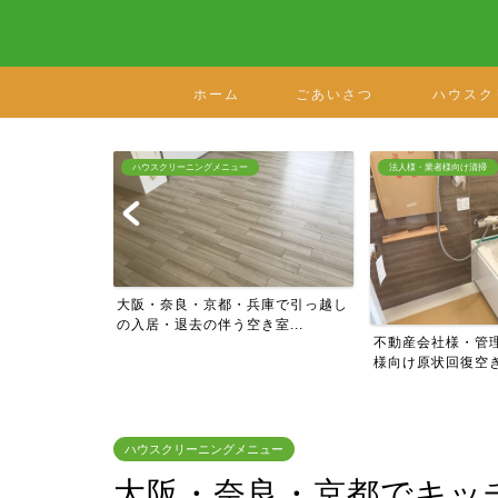
ホーム
ごあいさつ
ハウスク
法人様・業者様向け清掃
法人様・業者様向け清掃
兵庫で引っ越し
大阪の老人ホーム
室...
住)の原状回復工事ク
不動産会社様・管理会社様・工務店
様向け原状回復空き室ハウ...
ハウスクリーニングメニュー
大阪・奈良・京都でキッ