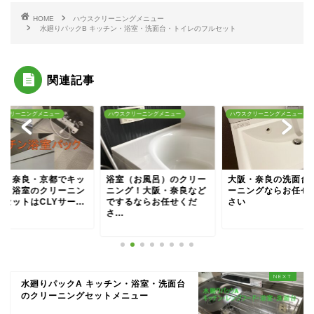
HOME
ハウスクリーニングメニュー
水廻りパックB キッチン・浴室・洗面台・トイレのフルセット
関連記事
スクリーニングメニュー
ハウスクリーニングメニュー
ハウスクリーニングメニュー
阪・奈良・京都でキッ
浴室（お風呂）のクリー
大阪・奈良の洗面台
ンと浴室のクリーニン
ニング！大阪・奈良など
ーニングならお任せ
セットはCLYサー...
でするならお任せくだ
さい
さ...
水廻りパックA キッチン・浴室・洗面台
のクリーニングセットメニュー