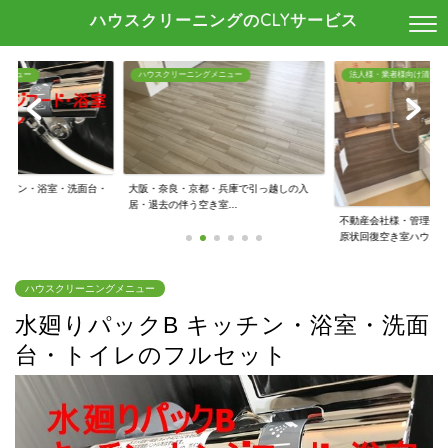
ハウスクリーニングのCLYサービス
メニュー
ハウスクリーニングメニュー
法人様・業者様向け清掃
キッチン・浴室・洗面台・
大阪・奈良・京都・兵庫で引っ越しの入
.
居・退去の伴う空き室...
不動産会社様・管理会
原状回復空き室ハウ...
ハウスクリーニングメニュー
水廻りパックB キッチン・浴室・洗面
台・トイレのフルセット