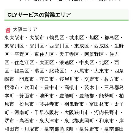
CLYサービスの営業エリア
大阪エリア
東大阪市・大阪市（鶴見区・城東区・旭区・都島区・
東淀川区・淀川区・西淀川区・東成区・西成区・生野
区・平野区・東住吉区・天王寺区・阿倍野区・住吉
区・住之江区・大正区・浪速区・中央区・北区・西
区・福島区・港区・此花区）・八尾市・大東市・四条
畷市・門真市・守口市・寝屋川市・交野市・枚方市・
摂津市・吹田市・豊中市・高槻市・茨木市・三島郡島
本町・箕面市・池田市・豊能町・豊能郡・能勢町・柏
原市・松原市・藤井寺市・羽曳野市・富田林市・太子
町・河南町・千早赤阪村・大阪狭山市・河内長野市・
堺市・高石市・泉大津市・泉北郡忠岡町・和泉市・岸
和田市・貝塚市・泉南郡熊取町・泉佐野市・泉南郡田