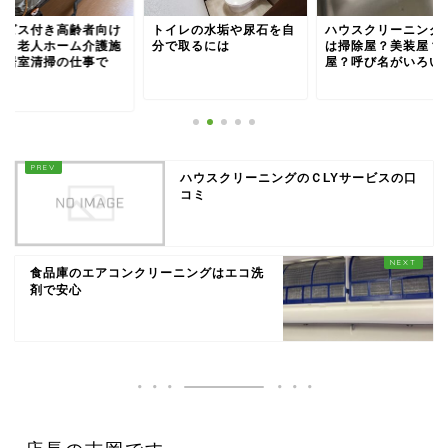
ービス付き高齢者向け
トイレの水垢や尿石を自
ハウスクリーニング
宅・老人ホーム介護施
分で取るには
は掃除屋？美装屋？
の居室清掃の仕事で
屋？呼び名がいろい
.
ハウスクリーニングのＣLYサービスの口
コミ
食品庫のエアコンクリーニングはエコ洗
剤で安心