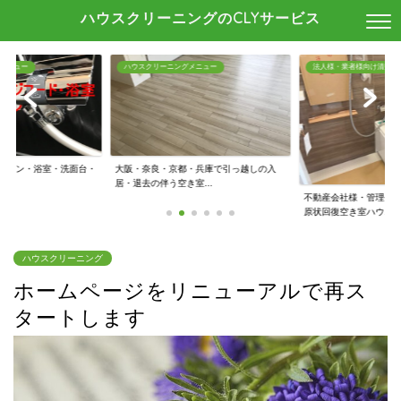
ハウスクリーニングのCLYサービス
メニュー
ハウスクリーニングメニュー
法人様・業者様向け清掃
キッチン・浴室・洗面台・
大阪・奈良・京都・兵庫で引っ越しの入
.
居・退去の伴う空き室...
不動産会社様・管理会
原状回復空き室ハウ...
ハウスクリーニング
ホームページをリニューアルで再ス
タートします