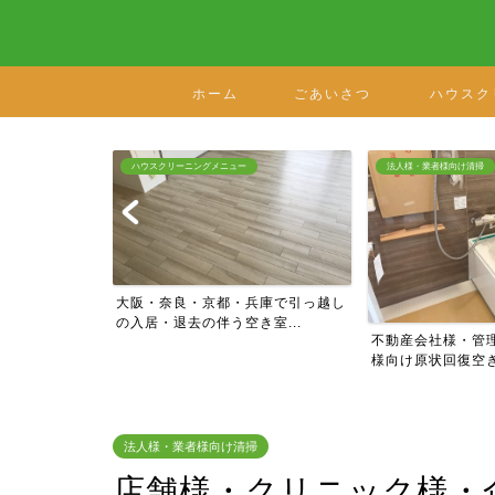
ホーム
ごあいさつ
ハウスク
法人様・業者様向け清掃
法人様・業者様向け清掃
兵庫で引っ越し
大阪の老人ホーム
室...
住)の原状回復工事ク
不動産会社様・管理会社様・工務店
様向け原状回復空き室ハウ...
法人様・業者様向け清掃
店舗様・クリニック様・