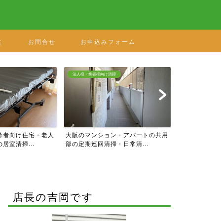
ミ
お問合せ
お申込みフォーム
掃
ハウスクリーニングメニュー
ハウスクリーニン
ン・アパートの共用
水廻りパックB キッチン・浴室・洗
大阪・奈良・
・日常清...
面台・トイレのフルセッ...
の入居・退去の
店長の吉岡です