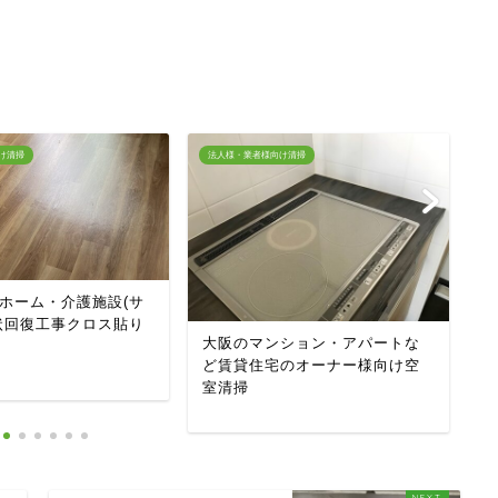
け清掃
法人様・業者様向け清掃
法
ホーム・介護施設(サ
コ
状回復工事クロス貼り
大
大阪のマンション・アパートな
だ
ど賃貸住宅のオーナー様向け空
室清掃