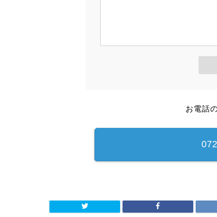
お電話
072