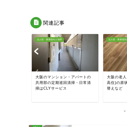
関連記事
法人様・業者様向け清掃
法人様・業者様向
・老人ホー
大阪のマンション・アパートの
大阪の老人
前クリーニン
共用部の定期巡回清掃・日常清
高住)の原
掃はCLYサービス
替えなど