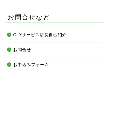
お問合せなど
CLYサービス店長自己紹介
人様・業者様向け清掃
法人様・業者様向け清掃
お問合せ
お申込みフォーム
インランドリーの店舗清掃を
阪で業者お探しならお任せく
不動産会社様・管理会社様・工
さい
務店様向け原状回復空き室ハウ
スクリーニング